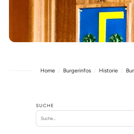
Home
Burgerinfos
Historie
Bur
SUCHE