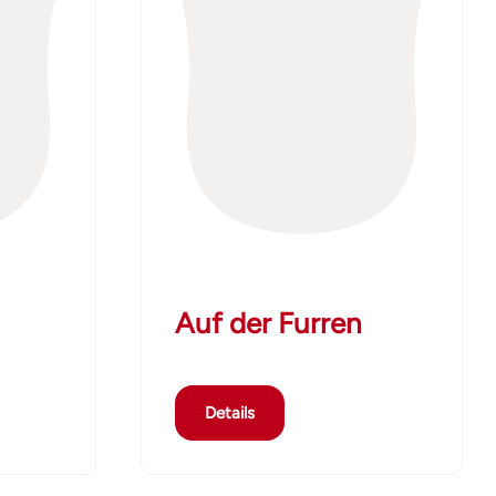
Auf der Furren
Details