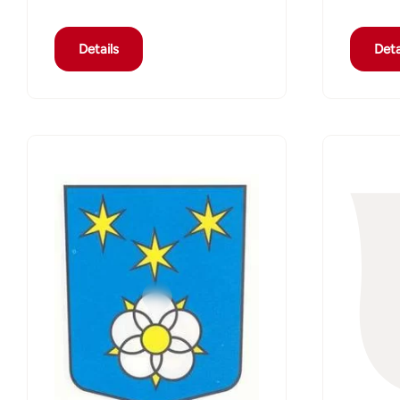
Details
Deta