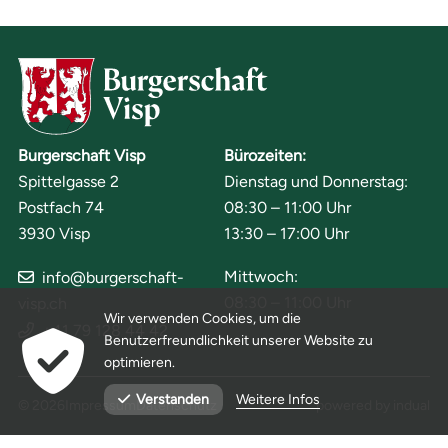
Burgerschaft Visp
Bürozeiten:
Spittelgasse 2
Dienstag und Donnerstag:
Postfach 74
08:30 – 11:00 Uhr
3930 Visp
13:30 – 17:00 Uhr
Mittwoch:
info@burgerschaft-
08:30 – 11:00 Uhr
visp.ch
Wir verwenden Cookies, um die
+41 79 128 44 42
Benutzerfreundlichkeit unserer Website zu
optimieren.
Weitere Infos
Verstanden
© 2026
Impressum
Datenschutz
powered by indual