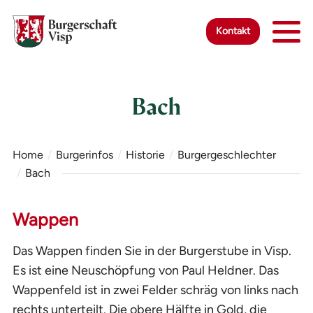
Zur Startseite
Zur mobilen Navigation
Zur Suche
Zum Hauptinhalt
Zum Fussbereich
Zur einfachen Sprache wechseln
Kontakt
Bach
Home
Burgerinfos
Historie
Burgergeschlechter
Bach
Wappen
Das Wappen finden Sie in der Burgerstube in Visp.
Es ist eine Neuschöpfung von Paul Heldner. Das
Wappenfeld ist in zwei Felder schräg von links nach
rechts unterteilt. Die obere Hälfte in Gold, die