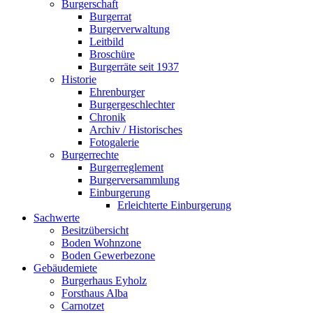
Burgerschaft
Burgerrat
Burgerverwaltung
Leitbild
Broschüre
Burgerräte seit 1937
Historie
Ehrenburger
Burgergeschlechter
Chronik
Archiv / Historisches
Fotogalerie
Burgerrechte
Burgerreglement
Burgerversammlung
Einburgerung
Erleichterte Einburgerung
Sachwerte
Besitzübersicht
Boden Wohnzone
Boden Gewerbezone
Gebäudemiete
Burgerhaus Eyholz
Forsthaus Alba
Carnotzet