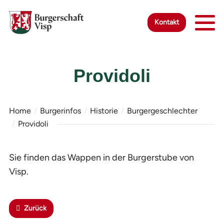
Zur Startseite
Zur mobilen Navigation
Zur Suche
Zum Hauptinhalt
Zum Fussbereich
Zur einfachen Sprache wechseln
Kontakt
Providoli
Home
Burgerinfos
Historie
Burgergeschlechter
Providoli
Sie finden das Wappen in der Burgerstube von
Visp.
Zurück