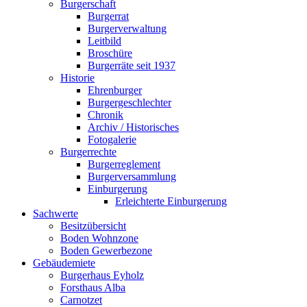
Burgerschaft
Burgerrat
Burgerverwaltung
Leitbild
Broschüre
Burgerräte seit 1937
Historie
Ehrenburger
Burgergeschlechter
Chronik
Archiv / Historisches
Fotogalerie
Burgerrechte
Burgerreglement
Burgerversammlung
Einburgerung
Erleichterte Einburgerung
Sachwerte
Besitzübersicht
Boden Wohnzone
Boden Gewerbezone
Gebäudemiete
Burgerhaus Eyholz
Forsthaus Alba
Carnotzet