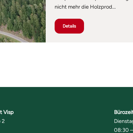
nicht mehr die Holzprod...
Details
t Visp
Bürozei
 2
Diensta
08:30 –