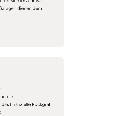
indet sich im Albuwald
 Garagen dienen dem
e
nd die
das finanzielle Rückgrat
: