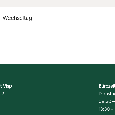
Wechseltag
t Visp
Bürozei
 2
Diensta
08:30 –
13:30 –