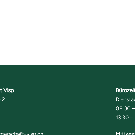
t Visp
Bürozei
 2
Diensta
08:30 –
13:30 –
gerschaft-visp.ch
Mittwoc