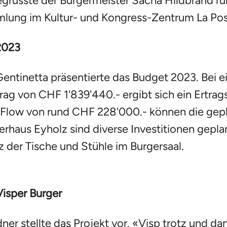
egrüsste der Burgermeister Sacha Hildbrand r
lung im Kultur- und Kongress-Zentrum La Post
2023
 Gentinetta präsentierte das Budget 2023. Be
trag von CHF 1'839'440.- ergibt sich ein Ertr
-Flow von rund CHF 228'000.- können die gepl
rhaus Eyholz sind diverse Investitionen gepl
z der Tische und Stühle im Burgersaal.
isper Burger
dner stellte das Projekt vor. «Visp trotz und da