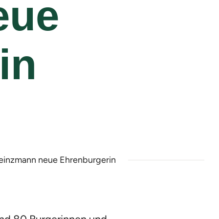
eue
in
einzmann neue Ehrenburgerin