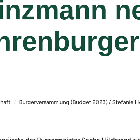
inzmann n
hrenburger
haft
Burgerversammlung (Budget 2023) / Stefanie H