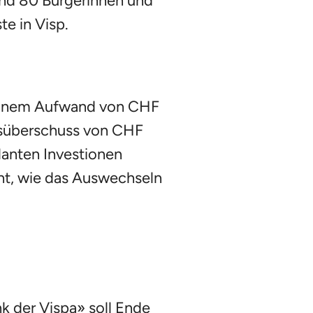
und 80 Burgerinnen und
e in Visp.
i einem Aufwand von CHF
agsüberschuss von CHF
anten Investionen
ant, wie das Auswechseln
nk der Vispa» soll Ende