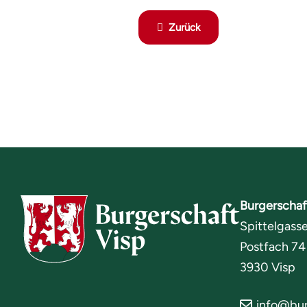
Zurück
Burgerschaf
Spittelgasse
Postfach 74
3930 Visp
info@bur