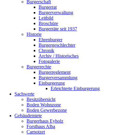
Burgerschaft
Burgerrat
Burgerverwaltung
Leitbild
Broschüre
Burgerräte seit 1937
Historie
Ehrenburger
Burgergeschlechter
Chronik
Archiv / Historisches
Fotogalerie
Burgerrechte
Burgerreglement
Burgerversammlung
Einburgerung
Erleichterte Einburgerung
Sachwerte
Besitzübersicht
Boden Wohnzone
Boden Gewerbezone
Gebäudemiete
Burgerhaus Eyholz
Forsthaus Alba
Carnotzet