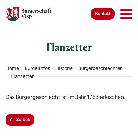
Zur Startseite
Zur mobilen Navigation
Zur Suche
Zum Hauptinhalt
Zum Fussbereich
Zur einfachen Sprache wechseln
Kontakt
Flanzetter
Home
Burgerinfos
Historie
Burgergeschlechter
Flanzetter
Das Burgergeschlecht ist im Jahr 1763 erloschen.
Zurück