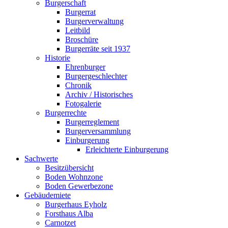
Burgerschaft
Burgerrat
Burgerverwaltung
Leitbild
Broschüre
Burgerräte seit 1937
Historie
Ehrenburger
Burgergeschlechter
Chronik
Archiv / Historisches
Fotogalerie
Burgerrechte
Burgerreglement
Burgerversammlung
Einburgerung
Erleichterte Einburgerung
Sachwerte
Besitzübersicht
Boden Wohnzone
Boden Gewerbezone
Gebäudemiete
Burgerhaus Eyholz
Forsthaus Alba
Carnotzet