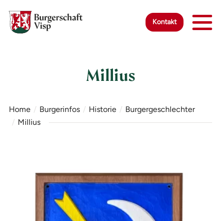
Zur Startseite
Zur mobilen Navigation
Zur Suche
Zum Hauptinhalt
Zum Fussbereich
Zur einfachen Sprache wechseln
Kontakt
Millius
Home
Burgerinfos
Historie
Burgergeschlechter
Millius