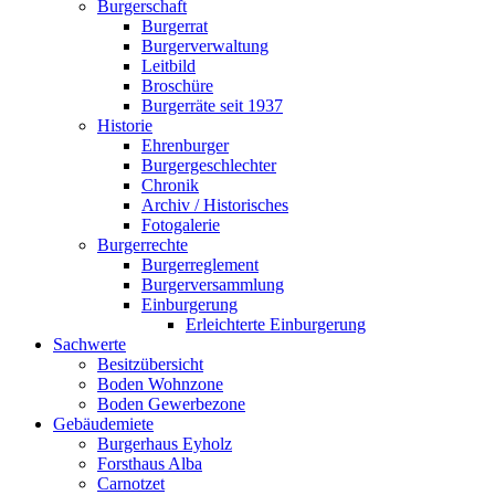
Burgerschaft
Burgerrat
Burgerverwaltung
Leitbild
Broschüre
Burgerräte seit 1937
Historie
Ehrenburger
Burgergeschlechter
Chronik
Archiv / Historisches
Fotogalerie
Burgerrechte
Burgerreglement
Burgerversammlung
Einburgerung
Erleichterte Einburgerung
Sachwerte
Besitzübersicht
Boden Wohnzone
Boden Gewerbezone
Gebäudemiete
Burgerhaus Eyholz
Forsthaus Alba
Carnotzet