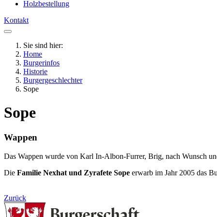
Holzbestellung
Kontakt
Sie sind hier:
Home
Burgerinfos
Historie
Burgergeschlechter
Sope
Sope
Wappen
Das Wappen wurde von Karl In-Albon-Furrer, Brig, nach Wunsch und 
Die
Familie Nexhat und Zyrafete Sope
erwarb im Jahr 2005 das Bu
Zurück