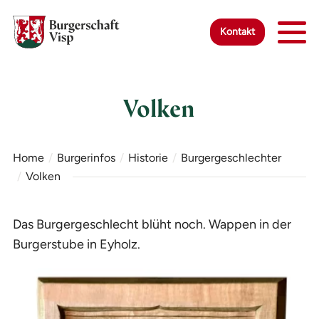
Zur Startseite
Zur mobilen Navigation
Zur Suche
Zum Hauptinhalt
Zum Fussbereich
Zur einfachen Sprache wechseln
Kontakt
Volken
Home
Burgerinfos
Historie
Burgergeschlechter
Volken
Das Burgergeschlecht blüht noch. Wappen in der
Burgerstube in Eyholz.