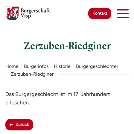
Zur Startseite
Zur mobilen Navigation
Zur Suche
Zum Hauptinhalt
Zum Fussbereich
Zur einfachen Sprache wechseln
Kontakt
Zerzuben-Riedginer
Home
Burgerinfos
Historie
Burgergeschlechter
Zerzuben-Riedginer
Das Burgergeschlecht ist im 17. Jahrhundert
erloschen.
Zurück