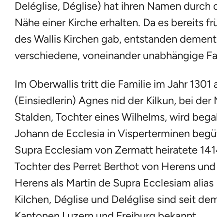
Deléglise, Déglise) hat ihren Namen durch 
Nähe einer Kirche erhalten. Da es bereits f
des Wallis Kirchen gab, entstanden demen
verschiedene, voneinander unabhängige Fa
Im Oberwallis tritt die Familie im Jahr 1301 
(Einsiedlerin) Agnes nid der Kilkun, bei der
Stalden, Tochter eines Wilhelms, wird begab
Johann de Ecclesia in Visperterminen begüt
Supra Ecclesiam von Zermatt heiratete 14
Tochter des Perret Berthot von Herens und 
Herens als Martin de Supra Ecclesiam alias 
Kilchen, Déglise und Deléglise sind seit dem
Kantonen Luzern und Freiburg bekannt.