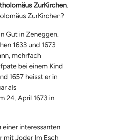
tholomäus ZurKirchen
.
holomäus ZurKirchen?
in Gut in Zeneggen.
chen 1633 und 1673
ann, mehrfach
ufpate bei einem Kind
d 1657 heisst er in
ar als
 24. April 1673 in
 einer interessanten
r mit Joder Im Esch