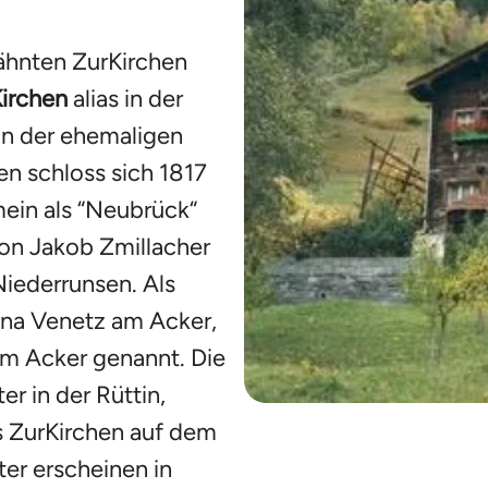
ähnten ZurKirchen
irchen
alias in der
in der ehemaligen
n schloss sich 1817
ein als “Neubrück“
von Jakob Zmillacher
Niederrunsen. Als
ena Venetz am Acker,
im Acker genannt. Die
r in der Rüttin,
s ZurKirchen auf dem
er erscheinen in