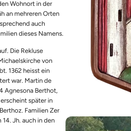
den Wohnort in der
rüh an mehreren Orten
tsprechend auch
milien dieses Namens.
auf. Die Rekluse
 Michaelskirche von
t. 1362 heisst ein
ert war. Martin de
14 Agnesona Berthot,
erscheint später in
Berthoz. Familien Zer
 14. Jh. auch in den