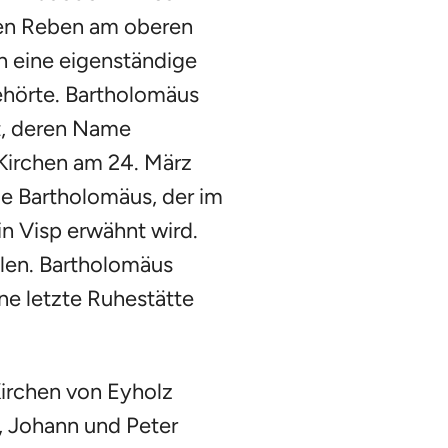
en Reben am oberen
h eine eigenständige
ehörte. Bartholomäus
t, deren Name
rKirchen am 24. März
be Bartholomäus, der im
in Visp erwähnt wird.
hlen. Bartholomäus
ne letzte Ruhestätte
Kirchen von Eyholz
, Johann und Peter