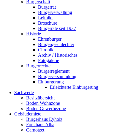
Burgerschaft
Burgerrat
Burgerverwaltung
Leitbild
Broschüre
Burgerräte seit 1937
Historie
Ehrenburger
Burgergeschlechter
Chronik
Archiv / Historisches
Fotogalerie
Burgerrechte
Burgerreglement
Burgerversammlung
Einburgerung
Erleichterte Einburgerung
Sachwerte
Besitzübersicht
Boden Wohnzone
Boden Gewerbezone
Gebäudemiete
Burgerhaus Eyholz
Forsthaus Alba
Carnotzet